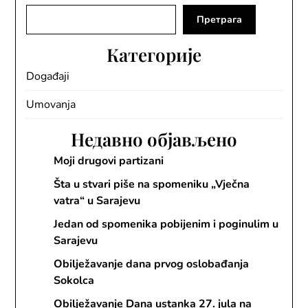
Претрага
Категорије
Događaji
Umovanja
Недавно објављено
Moji drugovi partizani
Šta u stvari piše na spomeniku „Vječna
vatra“ u Sarajevu
Jedan od spomenika pobijenim i poginulim u
Sarajevu
Obilježavanje dana prvog oslobađanja
Sokolca
Obilježavanje Dana ustanka 27. jula na