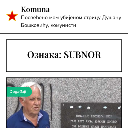
Skip
Komuna
to
content
Посвећено мом убијеном стрицу Душану
Бошковићу, комунисти
Ознака:
SUBNOR
Događaji