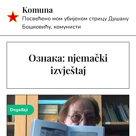
Skip
Komuna
to
content
Посвећено мом убијеном стрицу Душану
Бошковићу, комунисти
Ознака:
njemački
izvještaj
Događaji