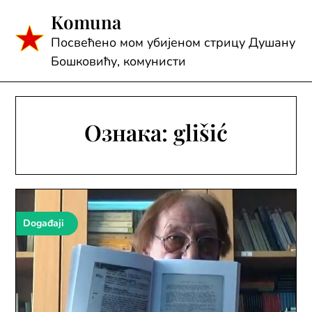
Skip
Komuna
to
content
Посвећено мом убијеном стрицу Душану
Бошковићу, комунисти
Ознака:
glišić
Događaji