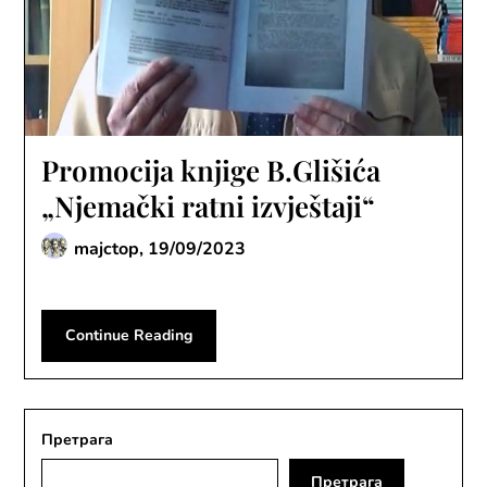
Promocija knjige B.Glišića
„Njemački ratni izvještaji“
majctop,
19/09/2023
Continue Reading
Претрага
Претрага