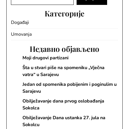
Категорије
Događaji
Umovanja
Недавно објављено
Moji drugovi partizani
Šta u stvari piše na spomeniku „Vječna
vatra“ u Sarajevu
Jedan od spomenika pobijenim i poginulim u
Sarajevu
Obilježavanje dana prvog oslobađanja
Sokolca
Obilježavanje Dana ustanka 27. jula na
Sokolcu