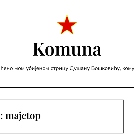
Komuna
ћено мом убијеном стрицу Душану Бошковићу, ком
р:
majctop