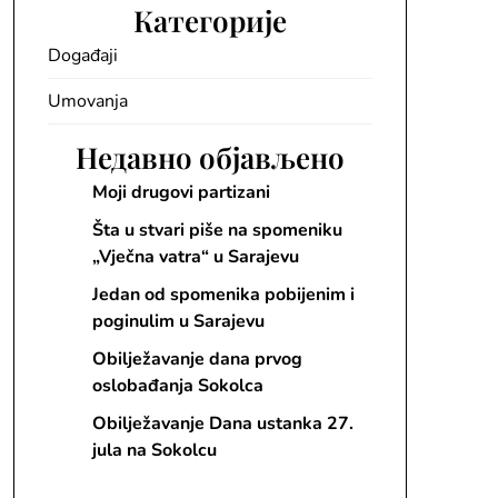
Категорије
Događaji
Umovanja
Недавно објављено
Moji drugovi partizani
Šta u stvari piše na spomeniku
„Vječna vatra“ u Sarajevu
Jedan od spomenika pobijenim i
poginulim u Sarajevu
Obilježavanje dana prvog
oslobađanja Sokolca
Obilježavanje Dana ustanka 27.
jula na Sokolcu