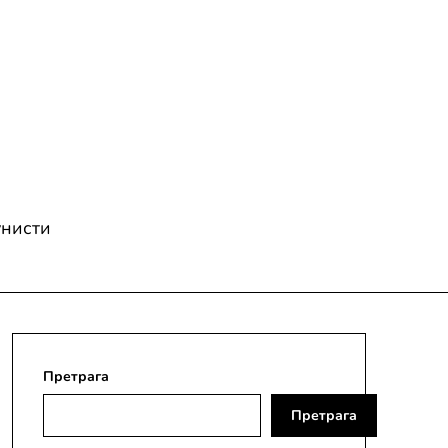
унисти
Претрага
Претрага