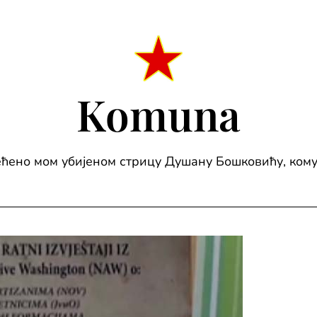
Komuna
ћено мом убијеном стрицу Душану Бошковићу, ком